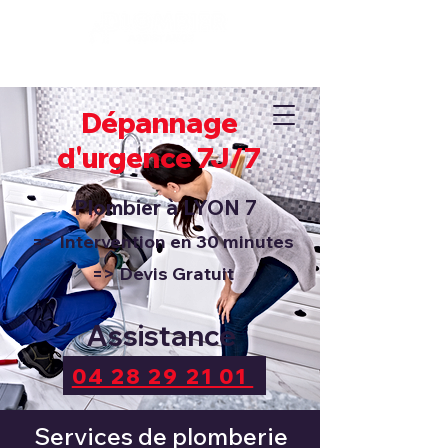
Dépannage 7J/7 et 24H/24
04 28 29 21 01
Dépannage
d'urgence 7J/7
Plombier à
LYON 7
=> Intervention en 30 minutes
=> Devis Gratuit
Assistance
04 28 29 21 01
Services de plomberie