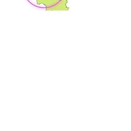
Avis clients
Alexandre Mortier
“Une réactivité incroyable ! Arrivé
chez moi en 30 minutes. En + le
technicien était pro et sympa. Il m'a
débouché ma douche
rapidement."