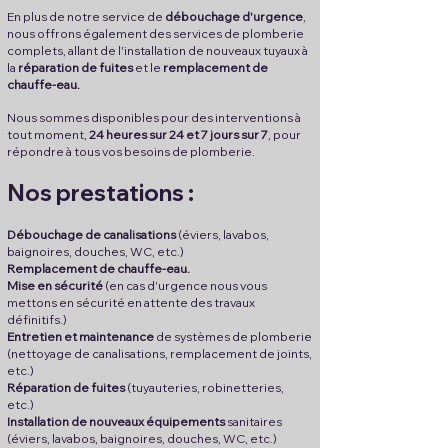
En plus de notre
service de
débouchage d'urgence
,
nous offrons également des services de plomberie
complets, allant de l'installation de nouveaux tuyaux à
la
réparation de fuites
et le
remplacement de
chauffe-eau.
Nous sommes disponibles pour des interventions à
tout moment,
24 heures sur 24 et 7 jours sur 7
, pour
répondre à tous vos besoins de plomberie.
Nos prest
ati
on
s :
Débouchage de canalisations
(éviers, lavabos,
baignoires, douches, WC, etc.)
Remplacement de chauffe-eau.
Mise en sécurité
(en cas d'urgence nous vous
mettons en sécurité en attente des travaux
définitifs.)
Entretien et maintenance
de systèmes de plomberie
(nettoyage de canalisations, remplacement de joints,
etc.)
Réparation de fuites
(tuyauteries, robinetteries,
etc.)
Installation de nouveaux équipements
sanitaires
(éviers, lavabos, baignoires, douches, WC, etc.)