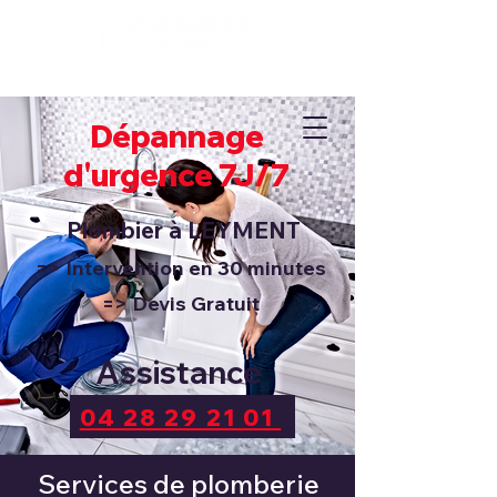
Dépannage 7J/7 et 24H/24
04 28 29 21 01
Dépannage
d'urgence 7J/7
Plombier à
LEYMENT
=> Intervention en 30 minutes
=> Devis Gratuit
Assistance
04 28 29 21 01
Services de plomberie