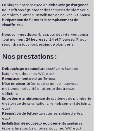
En plus de notre
service de
débouchage d'urgence
,
nous offrons également des services de plomberie
complets, allant de l'installation de nouveaux tuyaux à
la
réparation de fuites
et le
remplacement de
chauffe-eau.
Nous sommes disponibles pour des interventions à
tout moment,
24 heures sur 24 et 7 jours sur 7
, pour
répondre à tous vos besoins de plomberie.
Nos prest
ati
on
s :
Débouchage de canalisations
(éviers, lavabos,
baignoires, douches, WC, etc.)
Remplacement de chauffe-eau.
Mise en sécurité
(en cas d'urgence nous vous
mettons en sécurité en attente des travaux
définitifs.)
Entretien et maintenance
de systèmes de plomberie
(nettoyage de canalisations, remplacement de joints,
etc.)
Réparation de fuites
(tuyauteries, robinetteries,
etc.)
Installation de nouveaux équipements
sanitaires
(éviers, lavabos, baignoires, douches, WC, etc.)