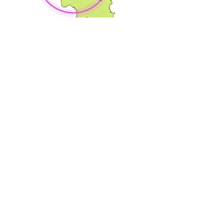
Avis clients
Alexandre Mortier
“Une réactivité incroyable ! Arrivé
chez moi en 30 minutes. En + le
technicien était pro et sympa. Il m'a
débouché ma douche
rapidement."