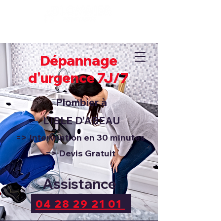
Dépannage 7J/7 et 24H/24
04 28 29 21 01
Dépannage
d'urgence 7J/7
Plombier à
L'ISLE D'ABEAU
=> Intervention en 30 minutes
=> Devis Gratuit
Assistance
04 28 29 21 01