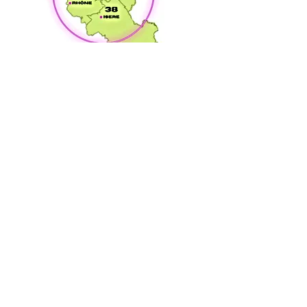
Avis clients
Alexandre Mortier
“Une réactivité incroyable ! Arrivé
chez moi en 30 minutes. En + le
technicien était pro et sympa. Il m'a
débouché ma douche
rapidement."