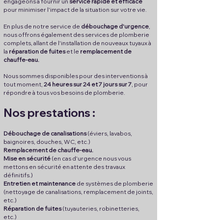
engageons à fournir un
service rapide et efficace
pour minimiser l'impact de la situation sur votre vie.
En plus de notre
service de
débouchage d'urgence
,
nous offrons également des services de plomberie
complets, allant de l'installation de nouveaux tuyaux à
la
réparation de fuites
et le
remplacement de
chauffe-eau.
Nous sommes disponibles pour des interventions à
tout moment,
24 heures sur 24 et 7 jours sur 7
, pour
répondre à tous vos besoins de plomberie.
Nos prest
ati
on
s :
Débouchage de canalisations
(éviers, lavabos,
baignoires, douches, WC, etc.)
Remplacement de chauffe-eau.
Mise en sécurité
(en cas d'urgence nous vous
mettons en sécurité en attente des travaux
définitifs.)
Entretien et maintenance
de systèmes de plomberie
(nettoyage de canalisations, remplacement de joints,
etc.)
Réparation de fuites
(tuyauteries, robinetteries,
etc.)