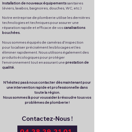
Installation de nouveaux équipements
sanitaires
(éviers, lavabos, baignoires, douches, WC, etc.)
Notre entreprise de plomberie utilise les dernières
technologies et techniques pour assurer une
réparation rapide et efficace de vos
canalisations
bouchées.
Nous sommes équipés de caméras d'inspection
pour localiser précisément les blocages et les
éliminer rapidement. Nous utilisons également des
produits écologiques pour protéger
l'environnement tout en assurant une
prestation de
qualité.
N'hésitez pas à nous contacter dès maintenant pour
une intervention rapide et professionnelle dans
toute la région.
Nous sommes là pour vous aider à résoudre tous vos
problèmes de plomberie !
Contactez-Nous !
04 28 29 21 01