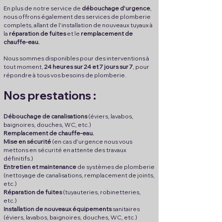
En plus de notre
service de
débouchage d'urgence
,
nous offrons également des services de plomberie
complets, allant de l'installation de nouveaux tuyaux à
la
réparation de fuites
et le
remplacement de
chauffe-eau.
Nous sommes disponibles pour des interventions à
tout moment,
24 heures sur 24 et 7 jours sur 7
, pour
répondre à tous vos besoins de plomberie.
Nos prest
ati
on
s :
Débouchage de canalisations
(éviers, lavabos,
baignoires, douches, WC, etc.)
Remplacement de chauffe-eau.
Mise en sécurité
(en cas d'urgence nous vous
mettons en sécurité en attente des travaux
définitifs.)
Entretien et maintenance
de systèmes de plomberie
(nettoyage de canalisations, remplacement de joints,
etc.)
Réparation de fuites
(tuyauteries, robinetteries,
etc.)
Installation de nouveaux équipements
sanitaires
(éviers, lavabos, baignoires, douches, WC, etc.)