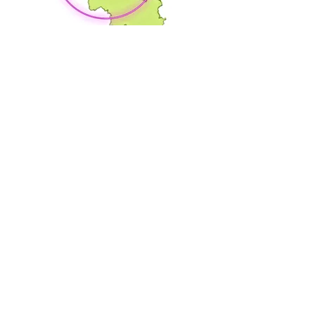
Avis clients
Alexandre Mortier
“Une réactivité incroyable ! Arrivé
chez moi en 30 minutes. En + le
technicien était pro et sympa. Il m'a
débouché ma douche
rapidement."