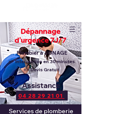
Dépannage 7J/7 et 24H/24
04 28 29 21 01
Dépannage
d'urgence 7J/7
Plombier à
JONAGE
=> Intervention en 30 minutes
=> Devis Gratuit
Assistance
04 28 29 21 01
Services de plomberie